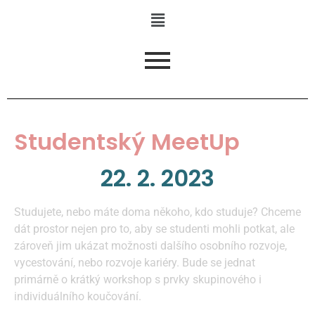
Studentský MeetUp
22. 2. 2023
Studujete, nebo máte doma někoho, kdo studuje? Chceme
dát prostor nejen pro to, aby se studenti mohli potkat, ale
zároveň jim ukázat možnosti dalšího osobního rozvoje,
vycestování, nebo rozvoje kariéry. Bude se jednat
primárně o krátký workshop s prvky skupinového i
individuálního koučování.