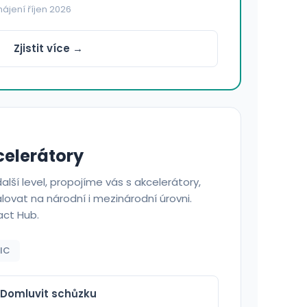
hájení říjen 2026
Zjistit více →
celerátory
alší level, propojíme vás s akcelerátory,
vat na národní i mezinárodní úrovni.
act Hub.
IC
Domluvit schůzku