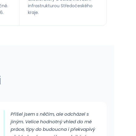
čně.
infrastrukturou Středočeského
6.
kraje.
i
Přišel jsem s něčím, ale odcházel s
jiným. Velice hodnotný vhled do mé
práce, tipy do budoucna i překvapivý