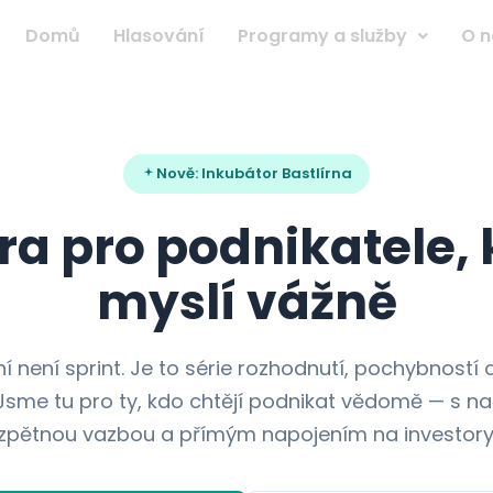
Domů
Hlasování
Programy a služby
O n
Nově: Inkubátor Bastlírna
a pro podnikatele, k
myslí vážně
í není sprint. Je to série rozhodnutí, pochybností
Jsme tu pro ty, kdo chtějí podnikat vědomě — s n
zpětnou vazbou a přímým napojením na investory