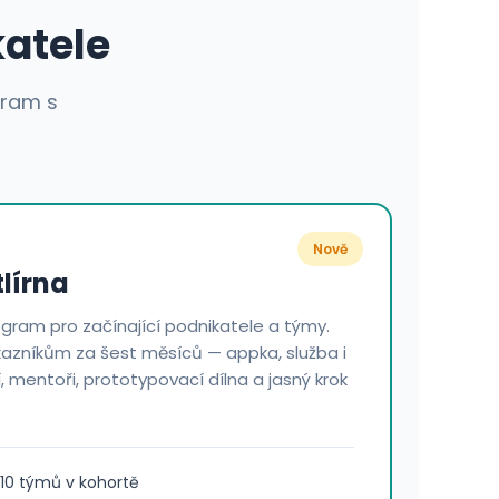
katele
gram s
Nově
lírna
gram pro začínající podnikatele a týmy.
azníkům za šest měsíců — appka, služba i
, mentoři, prototypovací dílna a jasný krok
–10 týmů v kohortě