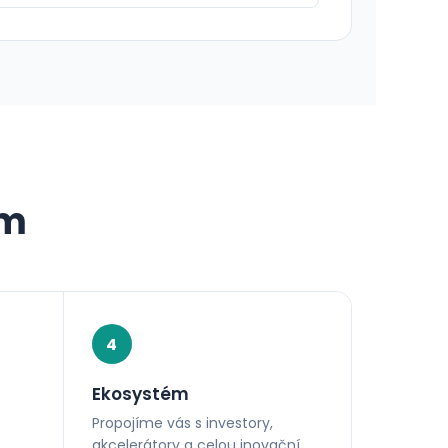
em
4
Ekosystém
Propojíme vás s investory,
akcelerátory a celou inovační