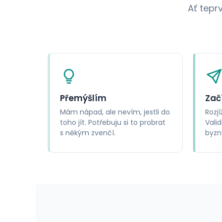
Ať tepr
Přemýšlím
Zač
Mám nápad, ale nevím, jestli do
Rozj
toho jít. Potřebuju si to probrat
Valid
s někým zvenčí.
byzn