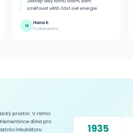
Jasněji díky tomu vidím, kam
směřovat větší část své energie.
Hana K.
H
Podnikatelka
yzický prostor. V rámci
 Klementince dílna pro
1935
astníci inkubátoru