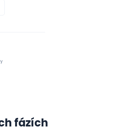
dy
ch fázích