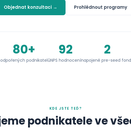
Objednat konzultaci →
Prohlédnout programy
80+
92
2
odpořených podnikatelů
NPS hodnocení
napojené pre-seed fon
KDE JSTE TEĎ?
eme podnikatele ve vše