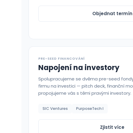
Objednat termín
PRE-SEED FINANCOVÁNÍ
Napojení na investory
Spolupracujeme se dvěma pre-seed fondy
firmu na investici — pitch deck, finanční m
propojujeme vás s těmi pravými investory.
SIC Ventures
PurposeTech I
Zjistit více