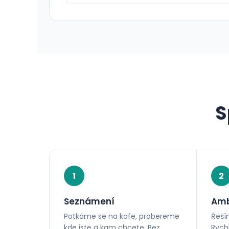
S
1
2
Seznámení
Amb
Potkáme se na kafe, probereme
Řeší
kde jste a kam chcete. Bez
Rychl