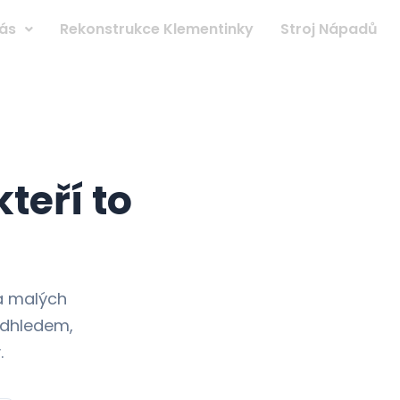
ás
Rekonstrukce Klementinky
Stroj Nápadů
teří to
 a malých
adhledem,
.