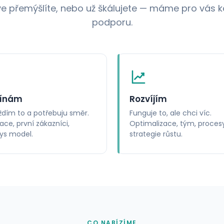
ve přemýšlíte, nebo už škálujete — máme pro vás k
podporu.
ínám
Rozvíjím
íždím to a potřebuju směr.
Funguje to, ale chci víc.
ace, první zákazníci,
Optimalizace, tým, procesy
ys model.
strategie růstu.
CO NABÍZÍME