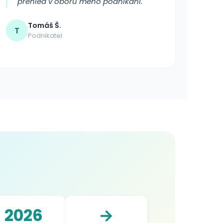
přehled v oboru mého podnikání.
Tomáš Š.
T
Podnikatel
2026
→