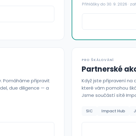
Přihlášky do 30. 9. 2026 · za
PRO ŠKÁLOVÁNÍ
Partnerské ak
. Pomáháme připravit
Když jste připravení na d
odel, due diligence — a
které vám pomohou škálo
Jsme součástí sítě Imp
SIC
Impact Hub
J