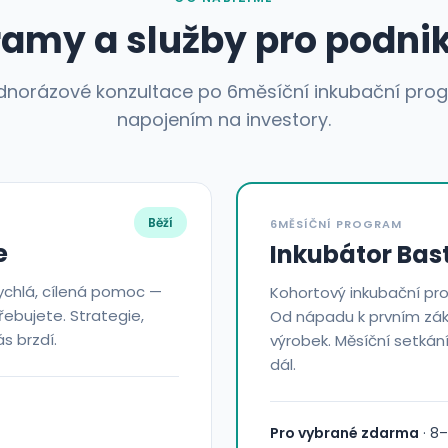
amy a služby pro podni
dnorázové konzultace po 6měsíční inkubační pro
napojením na investory.
Běží
6MĚSÍČNÍ PROGRAM
e
Inkubátor Bast
ychlá, cílená pomoc —
Kohortový inkubační pro
ebujete. Strategie,
Od nápadu k prvním zák
s brzdí.
výrobek. Měsíční setkání
dál.
Pro vybrané zdarma
· 8