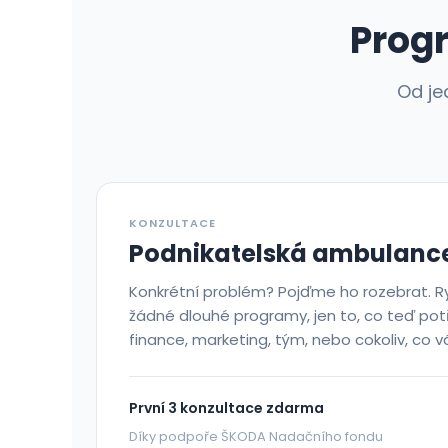
Progr
Od je
KONZULTACE
Podnikatelská ambulanc
Konkrétní problém? Pojďme ho rozebrat. R
žádné dlouhé programy, jen to, co teď potř
finance, marketing, tým, nebo cokoliv, co vá
První 3 konzultace zdarma
Díky podpoře ŠKODA Nadačního fondu