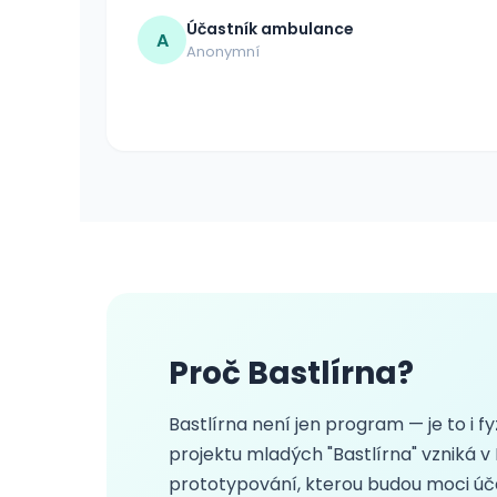
Účastník ambulance
A
Anonymní
Proč Bastlírna?
Bastlírna není jen program — je to i f
projektu mladých "Bastlírna" vzniká v
prototypování, kterou budou moci úč