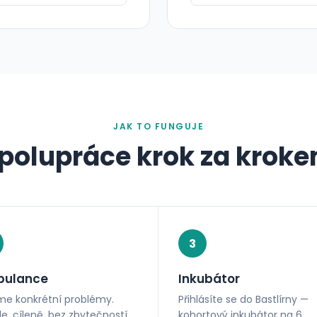
JAK TO FUNGUJE
polupráce krok za krok
3
ulance
Inkubátor
me konkrétní problémy.
Přihlásíte se do Bastlírny —
e, cíleně, bez zbytečností.
kohortový inkubátor na 6