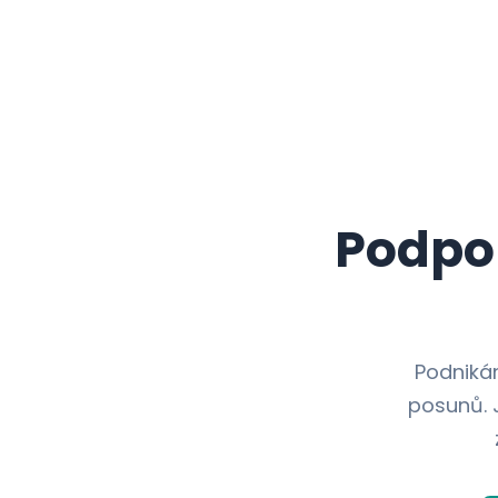
Podpor
Podnikán
posunů. 