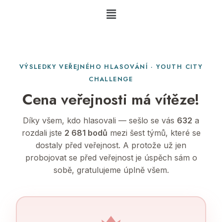
VÝSLEDKY VEŘEJNÉHO HLASOVÁNÍ · YOUTH CITY
CHALLENGE
Cena veřejnosti má vítěze!
Díky všem, kdo hlasovali — sešlo se vás
632
a
rozdali jste
2 681 bodů
mezi šest týmů, které se
dostaly před veřejnost. A protože už jen
probojovat se před veřejnost je úspěch sám o
sobě, gratulujeme úplně všem.