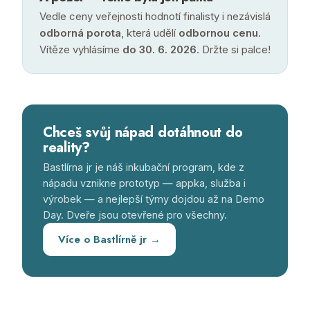
Vedle ceny veřejnosti hodnotí finalisty i nezávislá
odborná porota
, která udělí
odbornou cenu
.
Vítěze vyhlásíme
do 30. 6. 2026
. Držte si palce!
Chceš svůj nápad dotáhnout do
reality?
Bastlírna jr je náš inkubační program, kde z
nápadu vznikne prototyp — appka, služba i
výrobek — a nejlepší týmy dojdou až na Demo
Day. Dveře jsou otevřené pro všechny.
Více o Bastlírně jr →