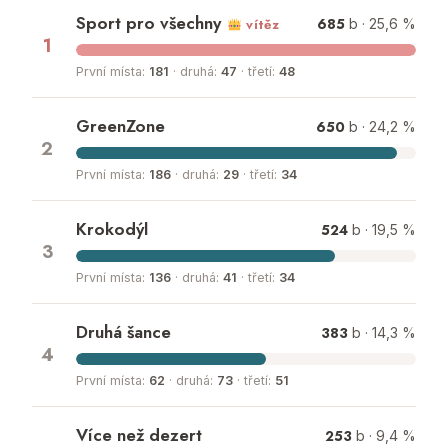
Sport pro všechny
685
vítěz
b · 25,6 %
1
První místa:
181
· druhá:
47
· třetí:
48
GreenZone
650
b · 24,2 %
2
První místa:
186
· druhá:
29
· třetí:
34
Krokodýl
524
b · 19,5 %
3
První místa:
136
· druhá:
41
· třetí:
34
Druhá šance
383
b · 14,3 %
4
První místa:
62
· druhá:
73
· třetí:
51
Více než dezert
253
b · 9,4 %