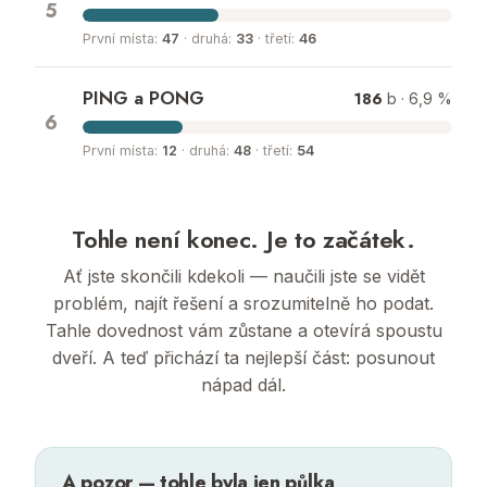
5
První místa:
47
· druhá:
33
· třetí:
46
PING a PONG
186
b · 6,9 %
6
První místa:
12
· druhá:
48
· třetí:
54
Tohle není konec. Je to začátek.
Ať jste skončili kdekoli — naučili jste se vidět
problém, najít řešení a srozumitelně ho podat.
Tahle dovednost vám zůstane a otevírá spoustu
dveří. A teď přichází ta nejlepší část: posunout
nápad dál.
A pozor — tohle byla jen půlka