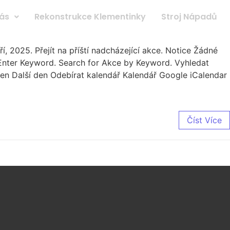
ás
Rekonstrukce Klementinky
Stroj Nápadů
 2025. Přejít na příští nadcházející akce. Notice Žádné
t Enter Keyword. Search for Akce by Keyword. Vyhledat
n Další den Odebírat kalendář Kalendář Google iCalendar
Číst Více