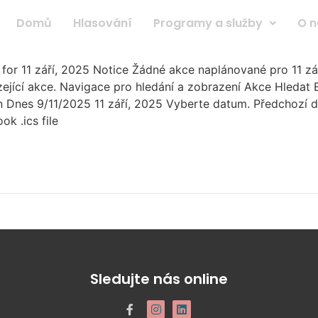
Domů
Hlasování
Programy a služby
O n
r 11 září, 2025 Notice Žádné akce naplánované pro 11 září,
házející akce. Navigace pro hledání a zobrazení Akce Hleda
nes 9/11/2025 11 září, 2025 Vyberte datum. Předchozí de
k .ics file
Sledujte nás online