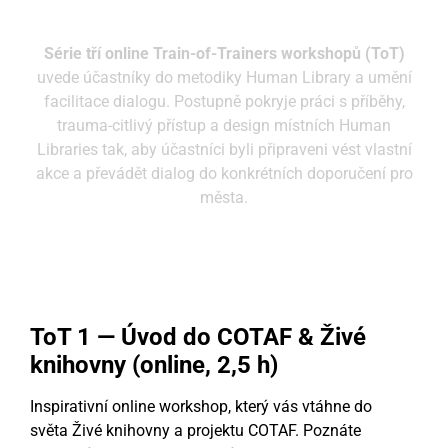
Série tří online Train-of-Trainers workshopů (ToT)
uvede účastníky do metodiky Human Library a umění
facilitace dialogu. Postupně pokryje práci s příběhy,
trauma-citlivý přístup a design místních Human
Libraries tak, aby účastníci byli připraveni vést vlastní
akce a převádět dialog do konkrétních doporučení pro
města.
ToT 1 — Úvod do COTAF & Živé
knihovny (online, 2,5 h)
Inspirativní online workshop, který vás vtáhne do
světa Živé knihovny a projektu COTAF. Poznáte