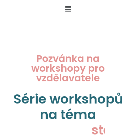
Pozvánka na
workshopy pro
vzdělavatele
Série workshopů
na téma
s
t
o
r
y
t